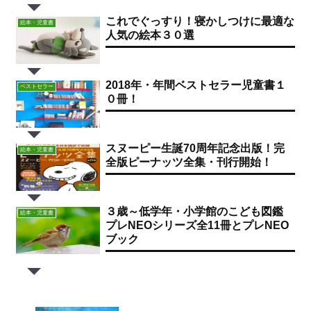
これでぐっすり！寝かしつけに最適な
絵本・児童書
人気の絵本３０選
2018年・年間ベストセラー児童書１
ベストセラー
０冊！
スヌーピー生誕70周年記念出版！完
絵本・児童書
全版ピーナッツ全集・刊行開始！
３歳～低学年・小学館のこども図鑑
絵本・児童書
プレNEOシリーズ全11冊とプレNEO
ブック