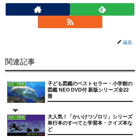
綾糸
関連記事
子ども図鑑のベストセラー・小学館の
絵本・児童書
図鑑 NEO DVD付 新版シリーズ全22
冊
大人気！「かいけつゾロリ」シリーズ
絵本・児童書
単行本のすべてと学習本・クイズ本な
ど