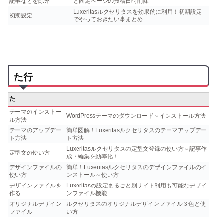
記事などを除外
と固定ページの投稿日時削除
Luxeritasルクセリタスを効果的に利用！初期設定
初期設定
でやっておきたい事まとめ
た行
た
テーマのインストー
WordPressテーマのダウンロード～インストール方法
ル方法
テーマのアップデー
簡単図解！Luxeritasルクセリタスのテーマアップデー
ト方法
ト方法
Luxeritasルクセリタスの定型文登録の使い方～記事作
定型文の使い方
成・編集を効率化！
デザインファイルの
簡単！Luxeritasルクセリタスのデザインファイルのイ
使い方
ンストール～使い方
デザインファイルを
Luxeritasの設定まるごと別サイト利用も可能なデザイ
作る
ンファイル機能
オリジナルデザイン
ルクセリタスのオリジナルデザインファイル３色と使
ファイル
い方