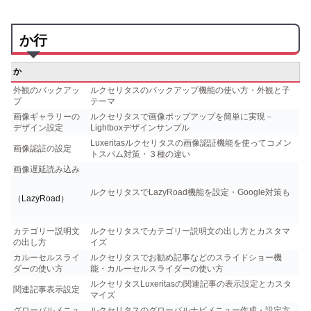
か行
か
外観のバックアッ
ルクセリタスのバックアップ機能の使い方・外観と子
プ
テーマ
画像ギャラリーの
ルクセリタスで画像ポップアップを簡単に実現－
デザイン設定
Lightboxデザインサンプル
Luxeritasルクセリタスの画像認証機能を使ってコメン
画像認証の設定
トスパム対策・３種の違い
画像遅延読み込み
ルクセリタスでLazyRoad機能を設定・Google対策も
（LazyRoad）
カテゴリー説明文
ルクセリタスでカテゴリー説明文の出し方とカスタマ
の出し方
イズ
カルーセルスライ
ルクセリタスでお勧め記事などのスライドショー機
ダーの使い方
能・カルーセルスライダーの使い方
ルクセリタスLuxeritasの関連記事の表示設定とカスタ
関連記事表示設定
マイズ
グローバルメニュ
ルクセリタスのグローバルナビメニュー作成・設定方