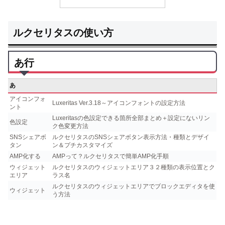
ルクセリタスの使い方
あ行
あ
アイコンフォ
Luxeritas Ver.3.18～アイコンフォントの設定方法
ント
Luxeritasの色設定できる箇所全部まとめ＋設定にないリン
色設定
ク色変更方法
SNSシェアボ
ルクセリタスのSNSシェアボタン表示方法・種類とデザイ
タン
ン＆プチカスタマイズ
AMP化する
AMPって？ルクセリタスで簡単AMP化手順
ウィジェット
ルクセリタスのウィジェットエリア３２種類の表示位置とク
エリア
ラス名
ルクセリタスのウィジェットエリアでブロックエディタを使
ウィジェット
う方法