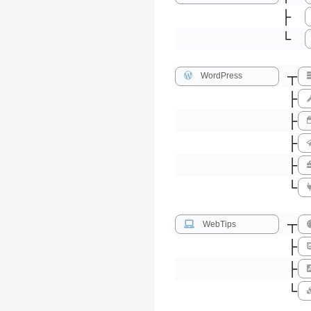
├
└
┬
WordPress
├
├
├
├
└
┬
WebTips
├
├
└