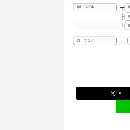
┬
BOOK
├
└
ブログ
X