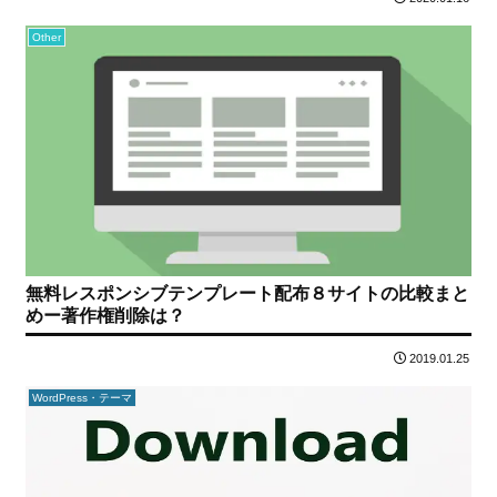
Other
無料レスポンシブテンプレート配布８サイトの比較まと
めー著作権削除は？
2019.01.25
WordPress・テーマ