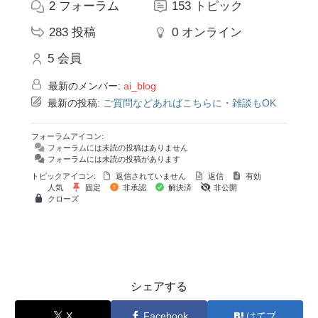
2
フォーラム
153
トピック
283
投稿
0
オンライン
5
会員
最新のメンバー:
ai_blog
最新の投稿:
ご質問などあればこちらに・雑談もOK
フォーラムアイコン:
フォーラムには未読の投稿はありません
フォーラムには未読の投稿があります
トピックアイコン:
返信されていません
返信
有効
人気
固定
非承認
解決済
非公開
クローズ
シェアする
X
Facebook
はてブ