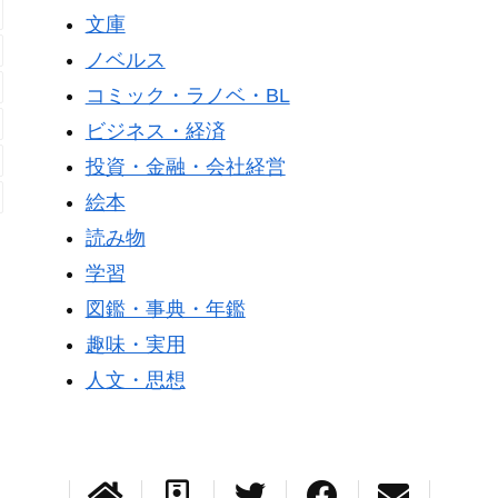
文庫
ノベルス
コミック・ラノベ・BL
ビジネス・経済
投資・金融・会社経営
絵本
読み物
学習
図鑑・事典・年鑑
趣味・実用
人文・思想