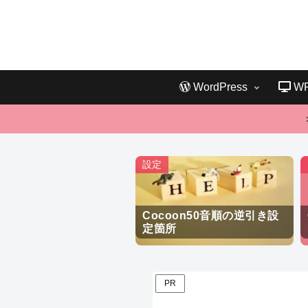
WordPress
W
設定
Cocoon50音順の逆引き設
定箇所
PR