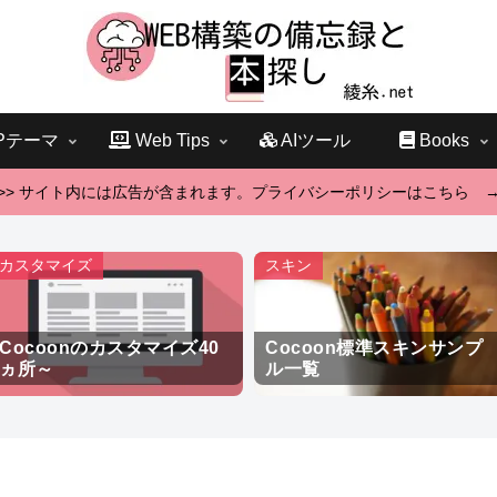
Pテーマ
Web Tips
AIツール
Books
>> サイト内には広告が含まれます。プライバシーポリシーはこちら 
カスタマイズ
スキン
Cocoonのカスタマイズ40
Cocoon標準スキンサンプ
ヵ所～
ル一覧