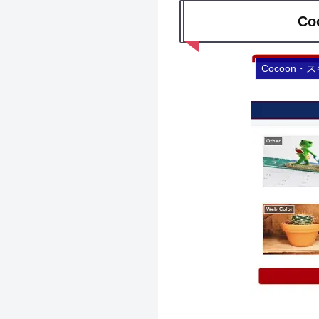
C
Cocoon・