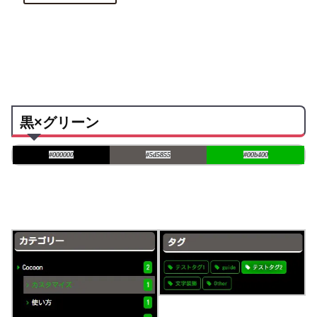
黒×グリーン
#000000
#5d5855
#00b400