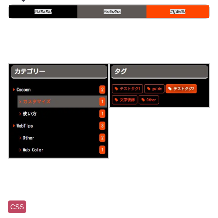
#000000
#5d5855
#ff4600
CSS