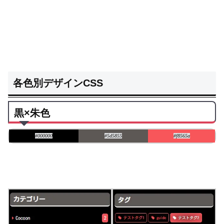
各色別デザインCSS
黒×朱色
#000000
#5d5855
#f8565a