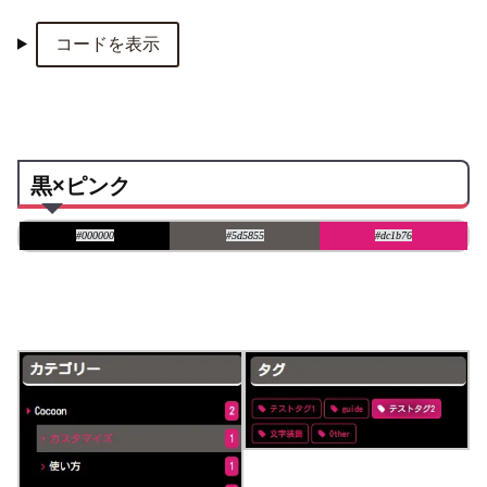
コードを表示
黒×ピンク
#000000
#5d5855
#dc1b76