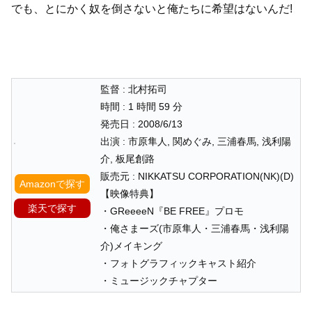
でも、とにかく奴を倒さないと俺たちに希望はないんだ!
監督 : 北村拓司
時間 : 1 時間 59 分
発売日 : 2008/6/13
出演 : 市原隼人, 関めぐみ, 三浦春馬, 浅利陽
介, 板尾創路
販売元 : NIKKATSU CORPORATION(NK)(D)
Amazonで探す
【映像特典】
楽天で探す
・GReeeeN『BE FREE』プロモ
・俺さまーズ(市原隼人・三浦春馬・浅利陽
介)メイキング
・フォトグラフィックキャスト紹介
・ミュージックチャプター