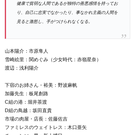
健康で貧弱な人間であるが独特の善悪感情を持ってお
り、自己に忠実でなかったり、事なかれ主義の人間を
見ると激怒し、手がつけられなくなる。
山本陽介：市原隼人
雪崎絵里：関めぐみ（少女時代：赤嶺星奈）
渡辺：浅利陽介
下宿のお姉さん・裕美：野波麻帆
加藤先生：板尾創路
C組の港：堀井茶渡
D組の鳥越：坂田直貴
市場の肉屋・店長：佐藤佐吉
ファミレスのウェイトレス：木口亜矢