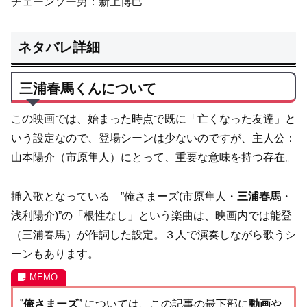
チェーンソー男：新上博巳
ネタバレ詳細
三浦春馬くんについて
この映画では、始まった時点で既に「亡くなった友達」と
いう設定なので、登場シーンは少ないのですが、主人公：
山本陽介（市原隼人）にとって、重要な意味を持つ存在。
挿入歌となっている ”俺さまーズ(市原隼人・
三浦春馬
・
浅利陽介)”の「根性なし」という楽曲は、映画内では能登
（三浦春馬）が作詞した設定。３人で演奏しながら歌うシ
ーンもあります。
”
俺さまーズ
” については、この記事の最下部に
動画
や