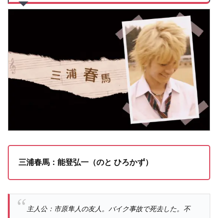
三浦春馬：能登弘一（のと ひろかず）
主人公：市原隼人の友人。バイク事故で死去した。不