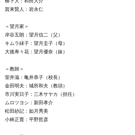
柳下大：和田大介
賀来賢人：岩永仁
＜望月家＞
岸谷五朗：望月信二（父）
キムラ緑子：望月圭子（母）
大後寿々花：望月優奈（妹）
＜教師＞
室井滋：亀井恭子（校長）
金田明夫：城所和夫（教頭）
市川実日子：三木サヤカ（担任）
ムロツヨシ：新田孝介
松田紗記：如月秀美
小林正寛：平野哲彦