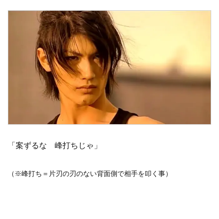
「案ずるな 峰打ちじゃ」
（※峰打ち＝片刃の刃のない背面側で相手を叩く事）