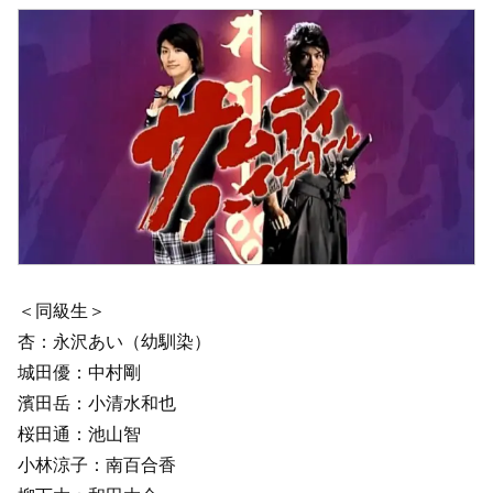
＜同級生＞
杏：永沢あい（幼馴染）
城田優：中村剛
濱田岳：小清水和也
桜田通：池山智
小林涼子：南百合香