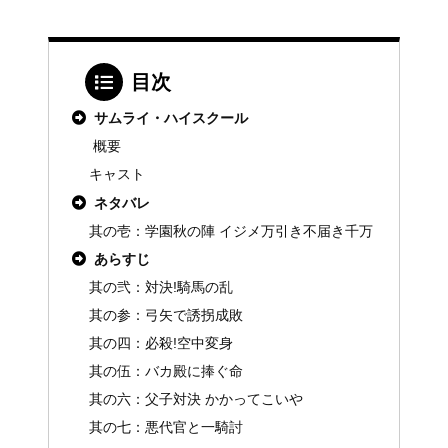
目次
サムライ・ハイスクール
概要
キャスト
ネタバレ
其の壱：学園秋の陣 イジメ万引き不届き千万
あらすじ
其の弐：対決!騎馬の乱
其の参：弓矢で誘拐成敗
其の四：必殺!空中変身
其の伍：バカ殿に捧ぐ命
其の六：父子対決 かかってこいや
其の七：悪代官と一騎討