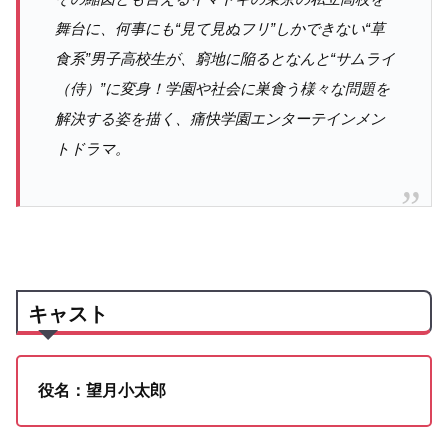
舞台に、何事にも“見て見ぬフリ”しかできない“草
食系”男子高校生が、窮地に陥るとなんと“サムライ
（侍）”に変身！学園や社会に巣食う様々な問題を
解決する姿を描く、痛快学園エンターテインメン
トドラマ。
キャスト
役名：望月小太郎