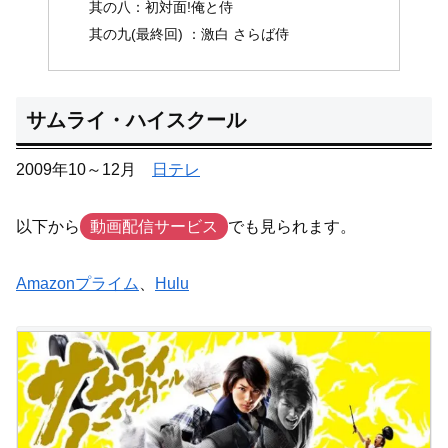
其の八：初対面!俺と侍
其の九(最終回) ：激白 さらば侍
サムライ・ハイスクール
2009年10～12月
日テレ
以下から
動画配信サービス
でも見られます。
Amazonプライム
、
Hulu