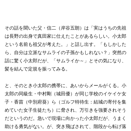
その話を聞いた父・信二（岸谷五朗）は「実はうちの先祖
は長野の出身で真田家に仕えたことがあるらしい。小太郎
という名前も祖父が考えた。」と話し出す。「もしかした
ら、自分は立派なサムライの子孫かもしれない？」突然の
話に驚く小太郎だが、「サムライか～」とその気になり、
髪を結んで定規を振ってみる。
と、そのとき小太郎の携帯に、あいからメールがくる。小
太郎の同級生・中村剛（城田優）が同じ学校のイケイケ女
子・香苗（中別府葵）ら（ゴルフ特待生：結城の寄付を集
めていた女子生徒たち）に脅され、万引きを強要されそう
だというのだ。急いで現場に向かった小太郎だが、うまく
助ける勇気がない。が、突き飛ばされて、階段から転げ落