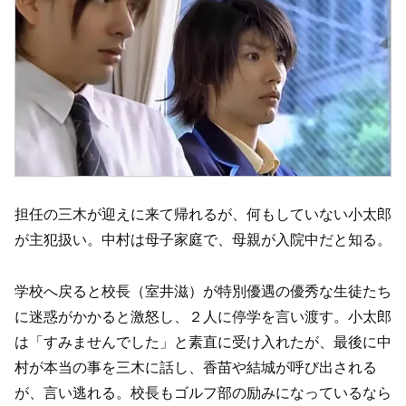
担任の三木が迎えに来て帰れるが、何もしていない小太郎
が主犯扱い。中村は母子家庭で、母親が入院中だと知る。
学校へ戻ると校長（室井滋）が特別優遇の優秀な生徒たち
に迷惑がかかると激怒し、２人に停学を言い渡す。小太郎
は「すみませんでした」と素直に受け入れたが、最後に中
村が本当の事を三木に話し、香苗や結城が呼び出される
が、言い逃れる。校長もゴルフ部の励みになっているなら