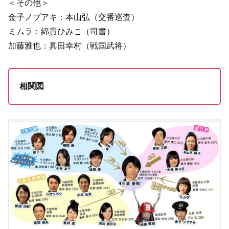
＜その他＞
金子ノブアキ：本山弘（交番巡査）
ミムラ：綿貫ひみこ（司書）
加藤雅也：真田幸村（戦国武将）
相関図