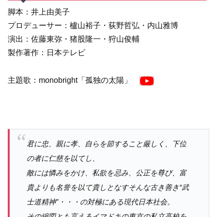
脚本：井上由美子
プロデューサー：櫨山裕子・荻野哲弘・内山雅博
演出：佐藤東弥・猪股隆一・狩山俊輔
製作著作：日本テレビ
主題歌：monobright「孤独の太陽」
君に忠、親に孝、自らを節すること厳しく、下位
の者に仁慈を以てし、
敵には憐みをかけ、私欲を忌み、公正を尊び、富
貴よりも名誉を以て貴しとなすそんな古き善き“武
士道精神”・・・の対極にある現代日本社会。
その縮図とも言えるイマドキの東京の私立高校を