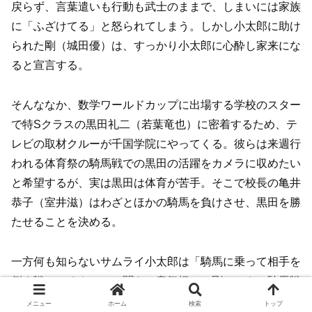
戻らず、言葉遣いも行動も武士のままで、しまいには家族
に「ふざけてる」と怒られてしまう。しかし小太郎に助け
られた剛（城田優）は、すっかり小太郎に心酔し家来にな
ると宣言する。
そんななか、数学ワールドカップに出場する学校のスター
で特Sクラスの黒田礼二（若葉竜也）に密着するため、テ
レビの取材クルーが千国学院にやってくる。彼らは来週行
われる体育祭の騎馬戦での黒田の活躍をカメラに収めたい
と希望するが、実は黒田は体育が苦手。そこで校長の亀井
恭子（室井滋）はわざとほかの騎馬を負けさせ、黒田を勝
たせることを決める。
一方何も知らないサムライ小太郎は「騎馬に乗って相手を
倒す戦（いくさ）」と聞き、意気揚々と剛とともに騎馬戦
への出場を決める。そんな小太郎の行動をどこか不審に思
メニュー
ホーム
検索
トップ