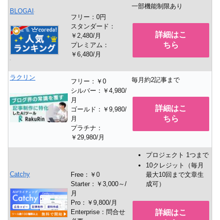
一部機能制限あり
BLOGAI
フリー：0円
スタンダード：
詳細はこ
￥2,480/月
ちら
プレミアム：
￥6,480/月
ラクリン
毎月約2記事まで
フリー：￥0
シルバー：￥4,980/
月
詳細はこ
ゴールド：￥9,980/
ちら
月
プラチナ：
￥29,980/月
プロジェクト 1つまで
10クレジット（毎月
Catchy
Free：￥0
最大10回まで文章生
Starter：￥3,000～/
成可）
月
Pro：￥9,800/月
Enterprise：問合せ
詳細はこ