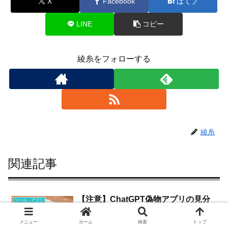
X
Facebook
はてブ
LINE
コピー
綾糸をフォローする
綾糸
関連記事
【注意】ChatGPT偽物アプリの見分
ツール・アプリ
け方・ここを見ればわかる！安全な利
用法
メニュー
ホーム
検索
トップ