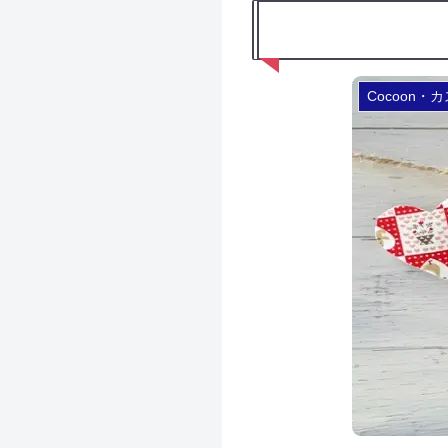
Cocoon・