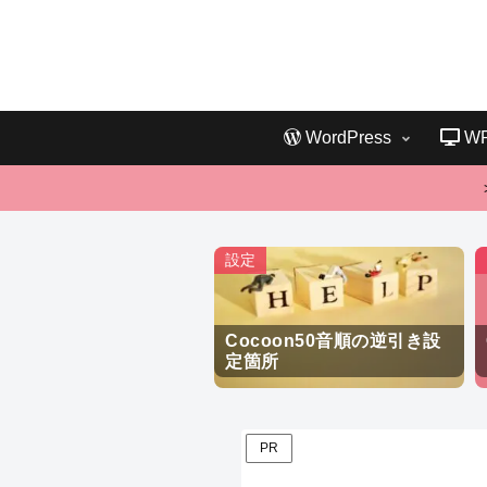
WordPress
W
設定
Cocoon50音順の逆引き設
定箇所
PR