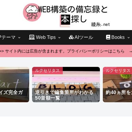
Pテーマ
Web Tips
AIツール
Books
>> サイト内には広告が含まれます。プライバシーポリシーはこちら 
ルクセリタス
ルクセリタス
イズ完全ガ
逆引きで編集箇所がわかる
約40ヵ所
50音順一覧