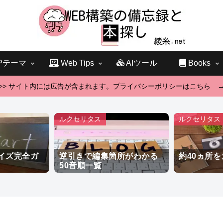
Pテーマ
Web Tips
AIツール
Books
>> サイト内には広告が含まれます。プライバシーポリシーはこちら 
ルクセリタス
ルクセリタス
イズ完全ガ
逆引きで編集箇所がわかる
約40ヵ所
50音順一覧