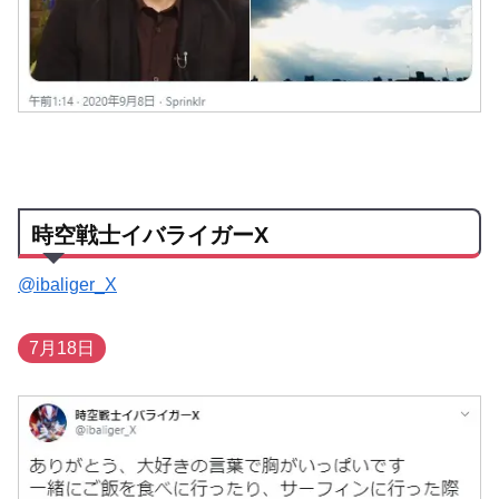
時空戦士イバライガーX
@ibaliger_X
7月18日