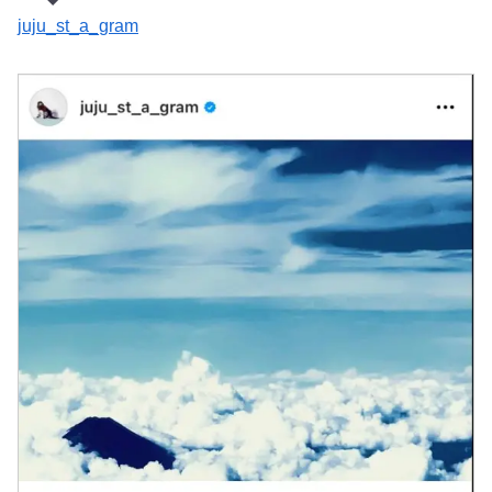
juju_st_a_gram