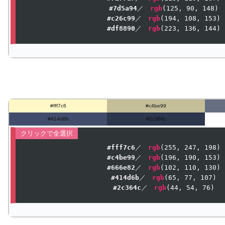
#7d5a94
／　
rgb
(
125
, 
90
, 
148
#c26c99
／　
rgb
(
194
, 
108
, 
153
#df8890
／　
rgb
(
223
, 
136
, 
144
)
#fff7c6
#c4be99
#414d6b
#2c364c
#fff7c6
／　
rgb
(
255
, 
247
, 
198
#c4be99
／　
rgb
(
196
, 
190
, 
153
#666e82
／　
rgb
(
102
, 
110
, 
130
#414d6b
／　
rgb
(
65
, 
77
, 
107
#2c364c
／　
rgb
(
44
, 
54
, 
76
)