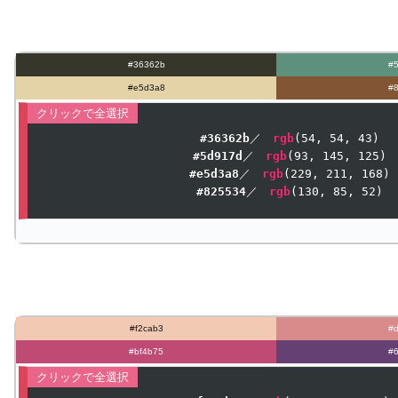
#36362b
#
#e5d3a8
#
#36362b
／　
rgb
(
54
, 
54
, 
43
#5d917d
／　
rgb
(
93
, 
145
, 
125
#e5d3a8
／　
rgb
(
229
, 
211
, 
168
#825534
／　
rgb
(
130
, 
85
, 
52
)
#f2cab3
#
#bf4b75
#