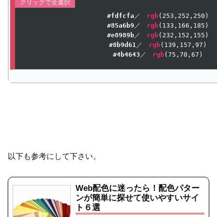
#fdfcfa
／　
rgb
(
253
,
252
,
250
#85a6b9
／　
rgb
(
133
,
166
,
185
#e8989b
／　
rgb
(
232
,
152
,
155
#8b9d61
／　
rgb
(
139
,
157
,
97
#4b4643
／　
rgb
(
75
,
70
,
67
以下も参考にして下さい。
Web配色に迷ったら！配色パター
ンが簡単に探せて使いやすいサイ
ト６選