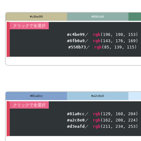
#c4be99
#8fb0a9
#c4be99
／　
rgb
(
196
, 
190
, 
153
#8fb0a9
／　
rgb
(
143
, 
176
, 
169
#558b73
／　
rgb
(
85
, 
139
, 
115
)
#81a0cc
#a2c8e0
#81a0cc
／　
rgb
(
129
, 
160
, 
204
#a2c8e0
／　
rgb
(
162
, 
200
, 
224
#d3eafd
／　
rgb
(
211
, 
234
, 
253
)