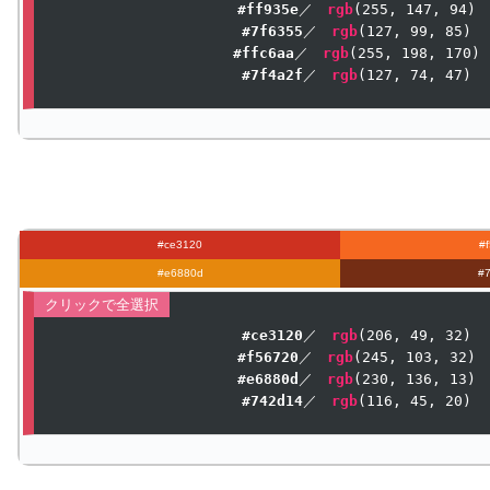
#ff935e
／　
rgb
(
255
, 
147
, 
94
#7f6355
／　
rgb
(
127
, 
99
, 
85
#ffc6aa
／　
rgb
(
255
, 
198
, 
170
#7f4a2f
／　
rgb
(
127
, 
74
, 
47
)
#ce3120
#
#e6880d
#
#ce3120
／　
rgb
(
206
, 
49
, 
32
#f56720
／　
rgb
(
245
, 
103
, 
32
#e6880d
／　
rgb
(
230
, 
136
, 
13
#742d14
／　
rgb
(
116
, 
45
, 
20
)