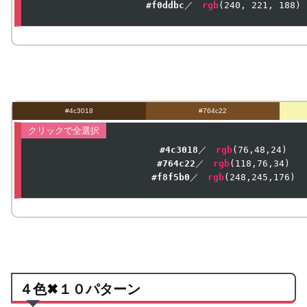
#f0ddbc
／　
rgb
(
240
, 
221
, 
188
)
#4c3018
#764c22
#4c3018
／　
rgb
(
76
,
48
,
24
#764c22
／　
rgb
(
118
,
76
,
34
#f8f5b0
／　
rgb
(
248
,
245
,
176
４色✖１０パターン