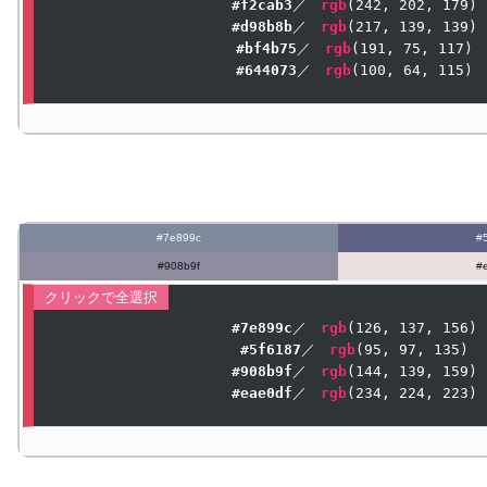
#f2cab3
／　
rgb
(
242
, 
202
, 
179
#d98b8b
／　
rgb
(
217
, 
139
, 
139
#bf4b75
／　
rgb
(
191
, 
75
, 
117
#644073
／　
rgb
(
100
, 
64
, 
115
)
#7e899c
#
#908b9f
#
#7e899c
／　
rgb
(
126
, 
137
, 
156
#5f6187
／　
rgb
(
95
, 
97
, 
135
#908b9f
／　
rgb
(
144
, 
139
, 
159
#eae0df
／　
rgb
(
234
, 
224
, 
223
)