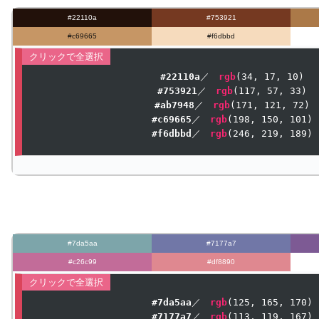
#22110a
#753921
#c69665
#f6dbbd
#22110a
／　
rgb
(
34
, 
17
, 
10
#753921
／　
rgb
(
117
, 
57
, 
33
#ab7948
／　
rgb
(
171
, 
121
, 
72
#c69665
／　
rgb
(
198
, 
150
, 
101
#f6dbbd
／　
rgb
(
246
, 
219
, 
189
)
#7da5aa
#7177a7
#c26c99
#df8890
#7da5aa
／　
rgb
(
125
, 
165
, 
170
#7177a7
／　
rgb
(
113
, 
119
, 
167