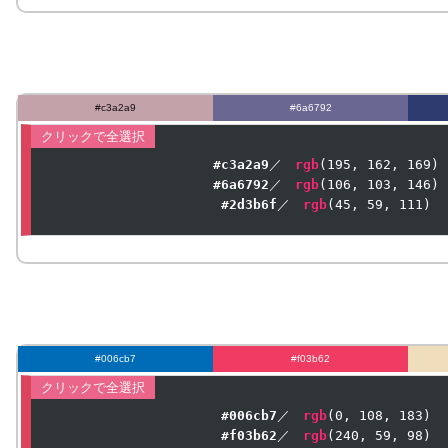
#c3a2a9
#6a6792
#c3a2a9
／　
rgb
(
195
, 
162
, 
169
#6a6792
／　
rgb
(
106
, 
103
, 
146
#2d3b6f
／　
rgb
(
45
, 
59
, 
111
)
#006cb7
#f03b62
#006cb7
／　
rgb
(
0
, 
108
, 
183
#f03b62
／　
rgb
(
240
, 
59
, 
98