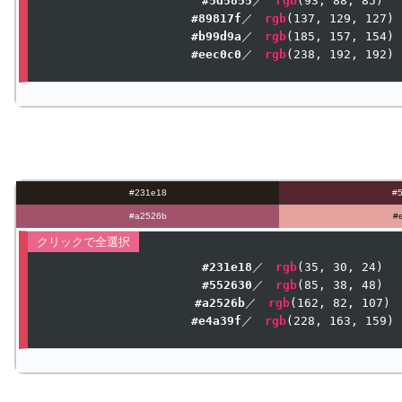
#5d5855
／　
rgb
(
93
, 
88
, 
85
#89817f
／　
rgb
(
137
, 
129
, 
127
#b99d9a
／　
rgb
(
185
, 
157
, 
154
#eec0c0
／　
rgb
(
238
, 
192
, 
192
)
#231e18
#
#a2526b
#
#231e18
／　
rgb
(
35
, 
30
, 
24
#552630
／　
rgb
(
85
, 
38
, 
48
#a2526b
／　
rgb
(
162
, 
82
, 
107
#e4a39f
／　
rgb
(
228
, 
163
, 
159
)