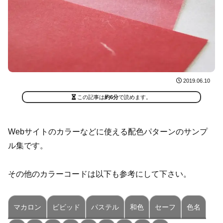
2019.06.10
この記事は
約6分
で読めます。
Webサイトのカラーなどに使える配色パターンのサンプ
ル集です。
その他のカラーコードは以下も参考にして下さい。
マカロン
ビビッド
パステル
和色
セーフ
色名