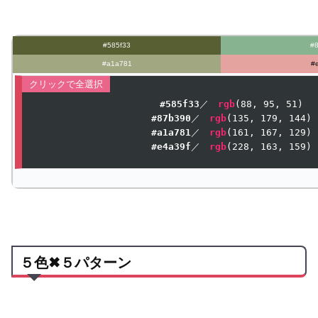
#585f33
#
#a1a781
#
#585f33
／　
rgb
(
88
, 
95
, 
51
#87b390
／　
rgb
(
135
, 
179
, 
144
#a1a781
／　
rgb
(
161
, 
167
, 
129
#e4a39f
／　
rgb
(
228
, 
163
, 
159
)
５色✖５パターン