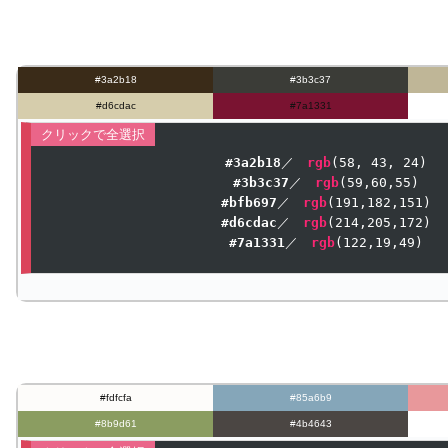
#3a2b18
#3b3c37
#d6cdac
#7a1331
#3a2b18
／　
rgb
(
58
, 
43
, 
24
#3b3c37
／　
rgb
(
59
,
60
,
55
#bfb697
／　
rgb
(
191
,
182
,
151
#d6cdac
／　
rgb
(
214
,
205
,
172
#7a1331
／　
rgb
(
122
,
19
,
49
#fdfcfa
#85a6b9
#8b9d61
#4b4643