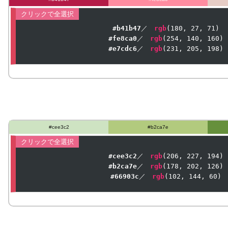
#b41b47
／　
rgb
(
180
, 
27
, 
71
#fe8ca0
／　
rgb
(
254
, 
140
, 
160
#e7cdc6
／　
rgb
(
231
, 
205
, 
198
)
#cee3c2
#b2ca7e
#cee3c2
／　
rgb
(
206
, 
227
, 
194
#b2ca7e
／　
rgb
(
178
, 
202
, 
126
#66903c
／　
rgb
(
102
, 
144
, 
60
)