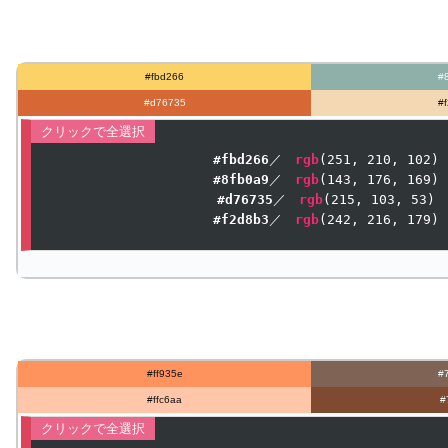
#fbd266
#
#d76735
#
#fbd266
／　
rgb
(
251
, 
210
, 
102
#8fb0a9
／　
rgb
(
143
, 
176
, 
169
#d76735
／　
rgb
(
215
, 
103
, 
53
#f2d8b3
／　
rgb
(
242
, 
216
, 
179
)
#ff935e
#
#ffc6aa
#