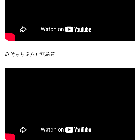
みそもち＠八戸蕪島篇