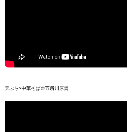
天ぷら×中華そば＠五所川原篇