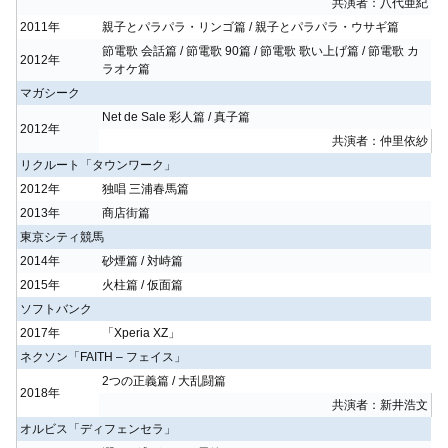
共演者：八代亜紀
2011年
親子とパラパラ・リンゴ篇 / 親子とパラパラ・ウサギ篇
節電歌 会話篇 / 節電歌 90篇 / 節電歌 歌い上げ篇 / 節電歌 カ
2012年
ラオケ篇
マガシーク
Net de Sale 彩人篇 / 真子篇
2012年
共演者：仲里依紗
リクルート「タウンワーク」
2012年
独唱 三浦春馬篇
2013年
商店街篇
東京シティ競馬
2014年
砂煙篇 / 対峙篇
2015年
火柱篇 / 仮面篇
ソフトバンク
2017年
「Xperia XZ」
ネクソン「FAITH – フェイス」
2つの正義篇 / 大乱闘篇
2018年
共演者：新井浩文
オルビス「ディフェンセラ」