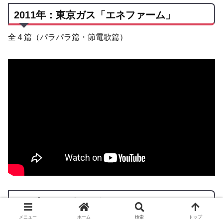
2011年：東京ガス「エネファーム」
全４篇（パラパラ篇・節電歌篇）
2012年：マガシーク NETdeSALE
メニュー
ホーム
検索
トップ