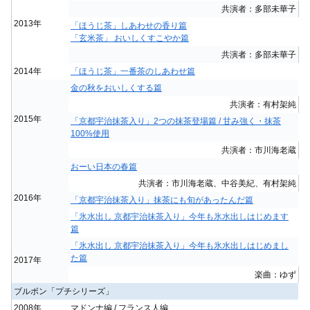
共演者：多部未華子
2013年
「ほうじ茶」しあわせの香り篇
「玄米茶」 おいしくすこやか篇
共演者：多部未華子
2014年
「ほうじ茶」一番茶のしあわせ篇
金の秋をおいしくする篇
共演者：有村架純
2015年
「京都宇治抹茶入り」2つの抹茶登場篇 / 甘み強く・抹茶
100%使用
共演者：市川海老蔵
おーい日本の春篇
共演者：市川海老蔵、中谷美紀、有村架純
2016年
「京都宇治抹茶入り」抹茶にも旬があったんだ篇
「氷水出し 京都宇治抹茶入り」今年も氷水出しはじめます
篇
「氷水出し 京都宇治抹茶入り」今年も氷水出しはじめまし
た篇
2017年
楽曲：ゆず
ブルボン「プチシリーズ」
2008年
マドンナ編 / フランス人編