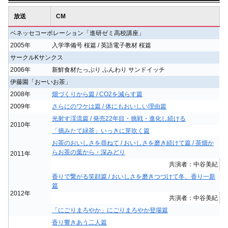
放送
CM
ベネッセコーポレーション「進研ゼミ高校講座」
2005年
入学準備号 桜篇 / 英語電子教材 桜篇
サークルKサンクス
2006年
新鮮食材たっぷり ふんわり サンドイッチ
伊藤園「おーいお茶」
2008年
畑づくりから篇 / CO2を減らす篇
2009年
さらにのワケは篇 / 体にもおいしい理由篇
光射す渓流篇 / 発売22年目・挑戦・進化し続ける
2010年
「摘みたて緑茶」いっきに芽吹く篇
お茶のおいしさを尋ねて / おいしさを磨き続けて篇 / 茶畑か
らお茶の葉から・深みどり
2011年
共演者：中谷美紀
香りで繋がる笑顔篇 / おいしさを磨きつづけて冬、香り一新
篇
2012年
共演者：中谷美紀
「にごりまろやか」にごりまろやか登場篇
香り響きあう二人篇