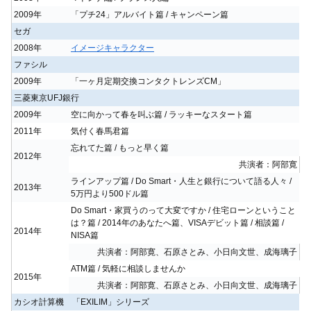
2009年
「プチ24」アルバイト篇 / キャンペーン篇
セガ
2008年
イメージキャラクター
ファシル
2009年
「一ヶ月定期交換コンタクトレンズCM」
三菱東京UFJ銀行
2009年
空に向かって春を叫ぶ篇 / ラッキーなスタート篇
2011年
気付く春馬君篇
忘れてた篇 / もっと早く篇
2012年
共演者：阿部寛
ラインアップ篇 / Do Smart・人生と銀行について語る人々 /
2013年
5万円より500ドル篇
Do Smart・家買うのって大変ですか / 住宅ローンということ
は？篇 / 2014年のあなたへ篇、VISAデビット篇 / 相談篇 /
2014年
NISA篇
共演者：阿部寛、石原さとみ、小日向文世、成海璃子
ATM篇 / 気軽に相談しませんか
2015年
共演者：阿部寛、石原さとみ、小日向文世、成海璃子
カシオ計算機 「EXILIM」シリーズ