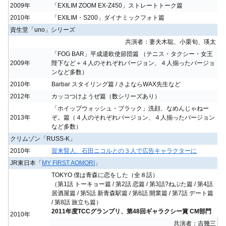
2009年
「EXILIM ZOOM EX-Z450」ストレートトーク篇
2010年
「EXILIM・S200」ダイナミックフォト篇
資生堂「uno」シリーズ
共演者：妻夫木聡、小栗旬、瑛太
「FOG BAR」平成遣欧使節団篇 （テニス・タクシー・女王
2009年
陛下など＋４人のそれぞれバージョン、４人揃ったバージョ
ンなど多数）
2010年
Barbar スタイリング篇 / さよならWAX先生など
2012年
カッコつけようぜ篇（数シリーズあり）
「ホイップウォッシュ・ブラック」洗顔、なめんじゃねー
2013年
ぞ。篇（４人のそれぞれバージョン、４人揃ったバージョン
など多数）
クリムゾン「RUSS-K」
2010年
賀来賢人、石田ニコルとの３人で広告キャラクターに
JR東日本「
MY FIRST AOMORI
」
TOKYO 僕は青森に恋をした（全８話）
（第1話 トーキョー篇 / 第2話 恋篇 / 第3話?ねぷた篇 / 第4話
居酒屋篇 / 第5話 新青森駅篇 / 第6話 開業篇 / 第7話 デート篇
/ 第8話 旅立ち篇）
2011年度TCCグランプリ、第48回ギャラクシー賞 CM部門
2010年
共演者：吉幾三