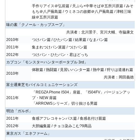
手作りアイス＠弘前篇 / 天ぷら×中華そば＠五所川原篇 / みそ
もち＠八戸蕪島篇 / ウミネコの故郷＠八戸蕪島篇 / 津軽三味
線＠五所川原篇
味の素「クノール・カップスープ」
共演者：北川景子、宮川大輔、寺脇康文
2010年
つけパン篇 / ひたパン篇 / 結果篇 / なまパン篇
2011年
集まれつけパン派篇 / つけパン篇
2012年
つけパン・ひたパン・君はどっち
カプコン「モンスターハンターポータブル 3rd」
体験篇 / 熱闘篇 / 見習いハンター篇 / 熱中篇 / 狩りは道連れ篇
2010年
共演者：岡田義徳
富士通東芝モバイルコミュニケーションズ
「REGZA Phone IS04」扉篇、「IS04FV」バージョンアッ
2011年
プ・NEW 扉篇
「ARROWSシリーズ」切り抜ける男篇
明治「ガルボ」
2011年
食感アフレコキャンパス篇 / 食感名付け親篇
2012年
大胆編集篇 / チョコ染みこむ?9商品
東京ガス「エネファーム」