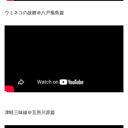
ウミネコの故郷＠八戸蕪島篇
津軽三味線＠五所川原篇