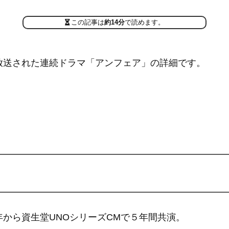
この記事は
約14分
で読めます。
で放送された連続ドラマ「アンフェア」の詳細です。
9年から資生堂UNOシリーズCMで５年間共演。