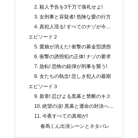
2. 殺人予告を3千万で落札せよ!
3. 女刑事と容疑者! 危険な愛の行方
4. 真犯人現る! すべてのナゾが今…
エピソード２
5. 愛娘が消えた! 衝撃の募金型誘拐
6. 衝撃の誘拐犯の正体! ナゾの要求
7. 急転! 恐怖の銃弾が刑事を襲う!
8. 女たちの執念! 悲しき犯人の最期
エピソード３
9. 新章! 忍びよる黒幕と禁断のキス
10. 絶望の涙! 黒幕と運命の対決へ…
11. 今夜すべての真相が!
春馬くん出演シーンとネタバレ