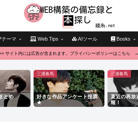
Pテーマ
Web Tips
AIツール
Books
>> サイト内には広告が含まれます。プライバシーポリシーはこちら 
三浦春馬
三浦春馬
まとめ
好きな作品アンケート投票
直近の再放
★
報！