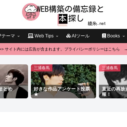
Pテーマ
Web Tips
AIツール
Books
>> サイト内には広告が含まれます。プライバシーポリシーはこちら 
三浦春馬
三浦春馬
まとめ
好きな作品アンケート投票
直近の再放
★
報！