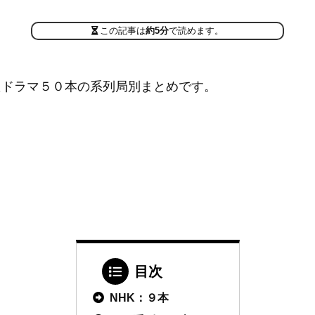
この記事は
約5分
で読めます。
たドラマ５０本の系列局別まとめです。
目次
NHK：９本