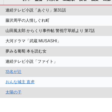
連続テレビ小説「あぐり」第31話
藤沢周平の人情しぐれ町
山田風太郎 からくり事件帖 警視庁草紙より 第7話
大河ドラマ「武蔵 MUSASHI」
夢みる葡萄 本を読む女
連続テレビ小説「ファイト」
功名が辻
おんな城主 直虎
太陽の子