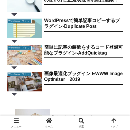
WordPressで簡単記事コピーするプ
WordPress・プラグイン
ラグイン-Duplicate Post
簡単に記事の装飾をするコード登録可
WordPress・プラグイン
能なプラグイン-AddQuicktag
画像最適化プラグイン-EWWW Image
WordPress・プラグイン
Optimizer 2019
Broken Link CheckerでAmazonやアフィ
リエイトなど特定のURLを除外する
メニュー
ホーム
検索
トップ