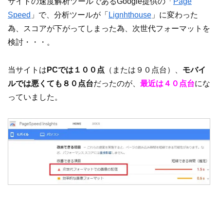
サイトの速度解析ツールであるGoogle提供の「
Page
Speed
」で、分析ツールが「
Lignhthouse
」に変わった
為、スコアが下がってしまった為、次世代フォーマットを
検討・・・。
当サイトは
PCでは１００点
（または９０点台）、
モバイ
ルでは悪くても８０点台
だったのが、
最近は４０点台
にな
っていました。