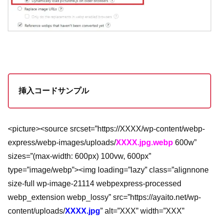
挿入コードサンプル
<picture><source srcset=”https://XXXX/wp-content/webp-
express/webp-images/uploads/
XXXX.jpg.webp
600w”
sizes=”(max-width: 600px) 100vw, 600px”
type=”image/webp”><img loading=”lazy” class=”alignnone
size-full wp-image-21114 webpexpress-processed
webp_extension webp_lossy” src=”https://ayaito.net/wp-
content/uploads/
XXXX.jpg
” alt=”XXX” width=”XXX”