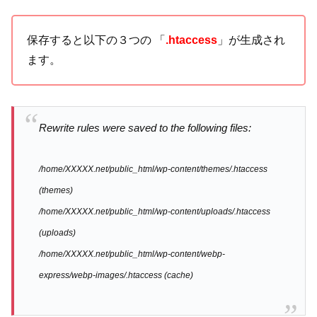
保存すると以下の３つの 「
.htaccess
」が生成され
ます。
Rewrite rules were saved to the following files:
/home/XXXXX.net/public_html/wp-content/themes/.htaccess
(themes)
/home/XXXXX.net/public_html/wp-content/uploads/.htaccess
(uploads)
/home/XXXXX.net/public_html/wp-content/webp-
express/webp-images/.htaccess (cache)