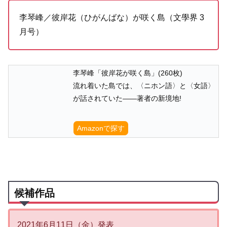
李琴峰／彼岸花（ひがんばな）が咲く島（文學界 3
月号）
李琴峰「彼岸花が咲く島」(260枚)
流れ着いた島では、〈ニホン語〉と〈女語〉
が話されていた――著者の新境地!
Amazonで探す
候補作品
2021年6月11日（金）発表