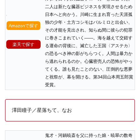
二人は新たな臓器ビジネスを実現させるため
日本へと向かう。川崎に生まれ育った天涯孤
独の少年・土方コシモはバルミロと出会い、
Amazonで探す
その才能を見出され、知らぬ間に彼らの犯罪
に巻きこまれていく――。海を越えて交錯す
楽天で探す
る運命の背後に、滅亡した王国〈アステカ〉
の恐るべき神の影がちらつく。人間は暴力か
ら逃れられるのか。心臓密売人の恐怖がやっ
てくる。誰も見たことのない、圧倒的な悪夢
と祝祭が、幕を開ける。第34回山本周五郎賞
受賞。
澤田瞳子／星落ちて、なお
鬼才・河鍋暁斎を父に持った娘・暁翠の数奇