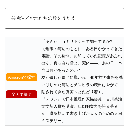
呉勝浩／おれたちの歌をうたえ
「あんた、ゴミサトシって知ってるか?」
元刑事の河辺のもとに、ある日かかってきた
電話。その瞬間、封印していた記憶があふれ
出す。真っ白な雪と、死体――。あの日、本
当は何があったのか?
Amazonで探す
友が遺した暗号に導かれ、40年前の事件を洗
いはじめた河辺とチンピラの茂田はやがて、
隠されてきた真実へとたどり着く。
楽天で探す
『スワン』で日本推理作家協会賞、吉川英治
文学新人賞を受賞。圧倒的実力を誇る著者
が、迸る想いで書き上げた大人のための大河
ミステリー。