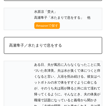
水原涼「焚火」
高瀬隼子「水たまりで息をする」 他
Amazonで探す
高瀬隼子／水たまりで息をする
ある日、夫が風呂に入らなくなったことに気
づいた衣津美。夫は水が臭くて体につくと痒
くなると言い、入浴を拒み続ける。彼女はペ
ットボトルの水で体をすすぐように命じる
が、そのうち夫は雨が降ると外に出て濡れて
帰ってくるように。そんなとき、夫の体臭が
職場で話題になっていると義母から聞かさ
れ、「夫婦の問題」だと責められる。夫は退