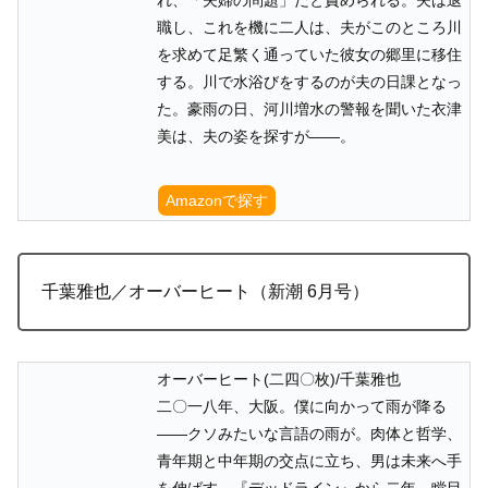
職し、これを機に二人は、夫がこのところ川
を求めて足繁く通っていた彼女の郷里に移住
する。川で水浴びをするのが夫の日課となっ
た。豪雨の日、河川増水の警報を聞いた衣津
美は、夫の姿を探すが――。
Amazonで探す
千葉雅也／オーバーヒート（新潮 6月号）
オーバーヒート(二四〇枚)/千葉雅也
二〇一八年、大阪。僕に向かって雨が降る
――クソみたいな言語の雨が。肉体と哲学、
青年期と中年期の交点に立ち、男は未来へ手