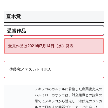
直木賞
受賞作品
受賞作品は
2021年7月14日（水）
発表
佐藤究／テスカトリポカ
メキシコのカルテルに君臨した麻薬密売人の
バルミロ・カサソラは、対立組織との抗争の
果てにメキシコから逃走し、潜伏先のジャカ
ルタで日本人の臓器ブローカーと出会った。