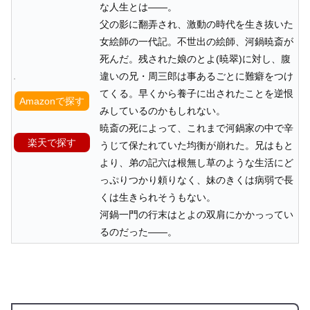
な人生とは――。
父の影に翻弄され、激動の時代を生き抜いた
女絵師の一代記。不世出の絵師、河鍋暁斎が
死んだ。残された娘のとよ(暁翠)に対し、腹
違いの兄・周三郎は事あるごとに難癖をつけ
てくる。早くから養子に出されたことを逆恨
Amazonで探す
みしているのかもしれない。
暁斎の死によって、これまで河鍋家の中で辛
楽天で探す
うじて保たれていた均衡が崩れた。兄はもと
より、弟の記六は根無し草のような生活にど
っぷりつかり頼りなく、妹のきくは病弱で長
くは生きられそうもない。
河鍋一門の行末はとよの双肩にかかっってい
るのだった――。