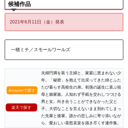
候補作品
2021年6月11日（金）発表
一穂ミチ／スモールワールズ
夫婦円満を装う主婦と、家庭に恵まれない少
年。「秘密」を抱えて出戻ってきた姉とふた
たび暮らす高校生の弟。初孫の誕生に喜ぶ祖
Amazonで探す
母と娘家族。人知れず手紙を交わしつづける
男と女。向き合うことができなかった父と
楽天で探す
子。大切なことを言えないまま別れてしまっ
た先輩と後輩。誰かの悲しみに寄り添いなが
ら、愛おしい喜怒哀楽を描き尽くす連作集。