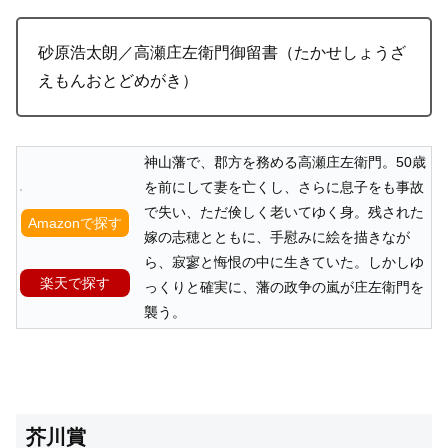
砂原浩太朗／高瀬庄左衛門御留書（たかせしょうざ
えもんおとどめがき）
神山藩で、郡方を務める高瀬庄左衛門。50歳
を前にして妻を亡くし、さらに息子をも事故
で失い、ただ倹しく老いてゆく身。残された
Amazonで探す
嫁の志穂とともに、手慰みに絵を描きなが
ら、寂寥と悔恨の中に生きていた。しかしゆ
楽天で探す
っくりと確実に、藩の政争の嵐が庄左衛門を
襲う。
芥川賞