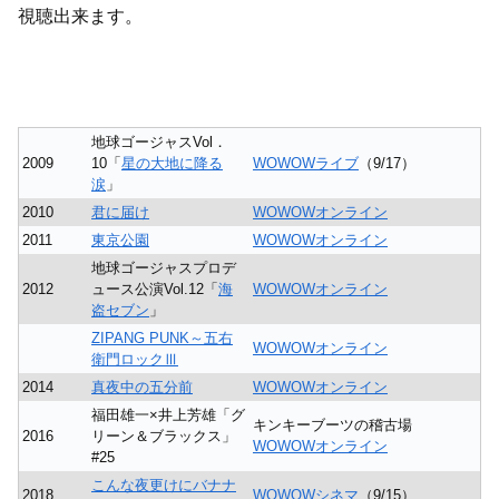
視聴出来ます。
地球ゴージャスVol．
2009
10「
星の大地に降る
WOWOWライブ
（9/17）
涙
」
2010
君に届け
WOWOWオンライン
2011
東京公園
WOWOWオンライン
地球ゴージャスプロデ
2012
ュース公演Vol.12「
海
WOWOWオンライン
盗セブン
」
ZIPANG PUNK～五右
WOWOWオンライン
衛門ロックⅢ
2014
真夜中の五分前
WOWOWオンライン
福田雄一×井上芳雄「グ
キンキーブーツの稽古場
2016
リーン＆ブラックス」
WOWOWオンライン
#25
こんな夜更けにバナナ
2018
WOWOWシネマ
（9/15）