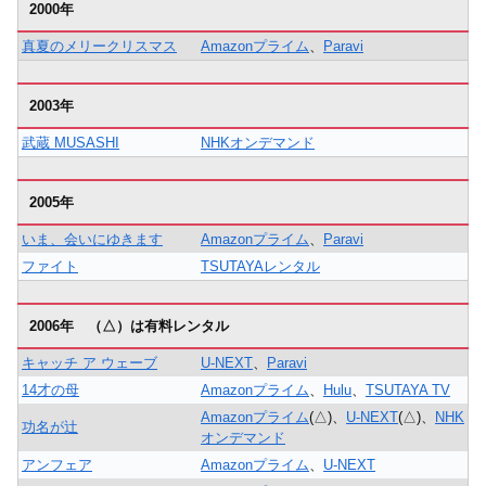
2000年
真夏のメリークリスマス
Amazonプライム
、
Paravi
2003年
武蔵 MUSASHI
NHKオンデマンド
2005年
いま、会いにゆきます
Amazonプライム
、
Paravi
ファイト
TSUTAYAレンタル
2006年 （△）は有料レンタル
キャッチ ア ウェーブ
U-NEXT
、
Paravi
14才の母
Amazonプライム
、
Hulu
、
TSUTAYA TV
Amazonプライム
(△)、
U-NEXT
(△)、
NHK
功名が辻
オンデマンド
アンフェア
Amazonプライム
、
U-NEXT