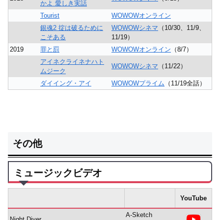
かよ 愛しき実話
Tourist
WOWOWオンライン
銀魂2 掟は破るために
WOWOWシネマ
（10/30、11/9、
こそある
11/19）
2019
罪と罰
WOWOWオンライン
（8/7）
アイネクライネナハト
WOWOWシネマ
（11/22）
ムジーク
ダイイング・アイ
WOWOWプライム
（11/19全話）
その他
ミュージックビデオ
YouTube
A-Sketch
Night Diver