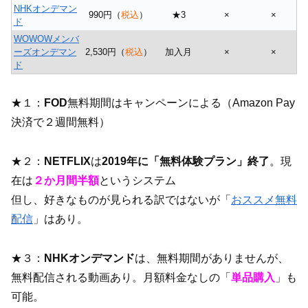
NHKオンデマン
990円（
税込
）
★3
×
×
ド
WOWOWメンバ
ーズオンデマン
2,530円（
税込
）
加入月
×
×
ド
★１：
FOD
無料期間はキャンペーンによる（Amazon Pay
決済で２週間無料）
★２：
NETFLIX
は
2019年に「無料体験プラン」終了
。現
在は
２か月間半額
というシステム
但し、好きなものが見られる訳ではないが「
おススメ無料
配信
」はあり。
★３：
NHKオンデマンド
は、無料期間がありませんが、
無料配信される動画あり。月額料金なしの「
単品購入
」も
可能。