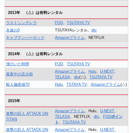
2013年 （△）は有料レンタル
ラストシンデレラ
FOD
、
TSUTAYA TV
永遠の0
TSUTAYAレンタル、
dtv
キャプテンハーロック
Amazonプライム
、NETFLIX
2014年 （△）は有料レンタル
僕のいた時間
FOD
、
TSUTAYA TV
Amazonプライム
、
Hulu
、
U-NEXT
、
真夜中の五分前
TELASA
、
dtv
(△)、
TSUTAYA TV
殺人偏差値70
Hulu
、
TSTAYA TV
、
Amazonプライム
(△)
2015年
Amazonプライム
、Hulu、
U-NEXT
、
進撃の巨人 ATTACK ON
TELASA
、NETFLIX、
dtv
、
FOD
ポイン
TITAN
ト
、
TSUTAYA TV
進撃の巨人 ATTACK ON
Amazonプライム
、Hulu、
U-NEXT
、