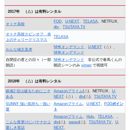
2017年 （△）は有料レンタル
FOD
、
U-NEXT
、
TELASA
、NETFLIX、
オトナ高校
dtv
、
TSUTAYA TV
オトナ高校スピンオフ＿炎
TELASA
上のチェリークリスマス
NHKオンデマンド
、
U-NEXT
（△）、
おんな城主直虎
NHKオンデマンド
自閉症の君との日々（一部
NHKオンデマンド
非公式で春馬くんの
朗読）
朗読シーンのみ
vimeo
で視聴可
2018年 （△）は有料レンタル
銀魂2 掟は破るためにこそ
Amazonプライム
(△)、NETFLIX、
U-
ある
NEXT
（△）、
dtv
(△)、
TSUTAYA TV
SUNNY 強い気持ち・強い
Amazonプライム
、
U-NEXT
、
FOD
ポイン
愛
ト
Amazonプライム
、
Hulu
、
TELASA
、、
こんな夜更けにバナナかよ
dtv
(△)、
paravi
(△)、
TSUTAYA TV
、
U-
愛しき実話
NEXT
、