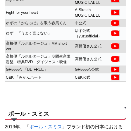
MUSIC LABEL
A-Sketch
Fight for your heart
MUSIC LABEL
ゆずの「からっぽ」を歌う春馬くん
非公式
ゆず公式
ゆず 「うまく言えない」
（yuzuofficial）
高橋優「ルポルタージュ」MV short
高橋優さん公式
ver.
高橋優「ルポルタージュ」期間生産限
高橋優さん公式
定盤 特典DVD ダイジェスト映像
GReeeeN 「BE FREE」
GReeeeN公式
C&K 「みかんハート」
C&K公式
ポール・スミス
2019年、「
ポール・スミス
」ブランド初の日本における