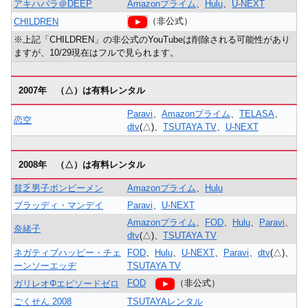
アキハバラ＠DEEP
Amazonプライム
、
Hulu
、
U-NEXT
（非公式）
CHILDREN
※上記「CHILDREN」の非公式のYouTubeは削除される可能性があり
ますが、10/29現在はフルで見られます。
2007年 （△）は有料レンタル
Paravi
、
Amazonプライム
、
TELASA
、
恋空
dtv
(△)、
TSUTAYA TV
、
U-NEXT
2008年 （△）は有料レンタル
貧乏男子ボンビーメン
Amazonプライム
、
Hulu
ブラッディ・マンデイ
Paravi
、
U-NEXT
Amazonプライム
、
FOD
、
Hulu
、
Paravi
、
奈緒子
dtv
(△)、
TSUTAYA TV
ネガティブハッピー・チェ
FOD
、
Hulu
、
U-NEXT
、
Paravi
、
dtv
(△)、
ーンソーエッヂ
TSUTAYA TV
FOD
（非公式）
ガリレオΦエピソードゼロ
ごくせん 2008
TSUTAYAレンタル