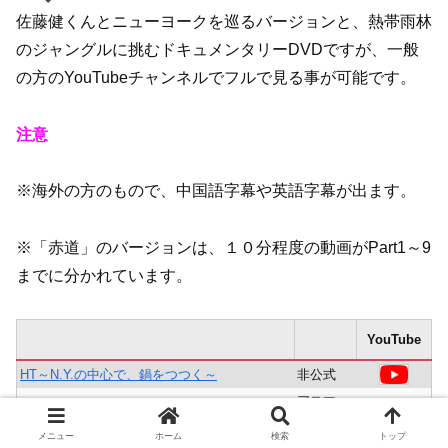
佐藤健くんとニューヨークを巡るバージョンと、熱帯雨林
のジャングルに挑むドキュメンタリーDVDですが、一般
の方のYouTubeチャンネルでフルで見る事が可能です。
注意
※海外の方のもので、中国語字幕や英語字幕が出ます。
※「赤道」のバージョンは、１０分程度の動画がPart1～9
までに分かれています。
YouTube
HT～N.Y.の中心で、鍋をつつく～
非公式
アスマー
三浦春馬・佐藤健 DVD宣伝動画
ト
メニュー
ホーム
検索
トップ
AMUSE