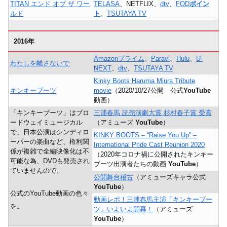
TITAN エンド オブ ザ ワー
TELASA
、NETFLIX、
dtv
、
FOD
ポイン
ルド
ト
、
TSUTAYA TV
2016年
Amazonプライム
、
Paravi
、
Hulu
、
U-
わたしを離さないで
NEXT
、
dtv
、
TSUTAYA TV
Kinky Boots Haruma Miura Tribute
キンキーブーツ
movie
（2020/10/27公開 公式
YouTube
動画）
「キンキーブーツ」はブロ
三浦春馬 読売演劇大賞 杉村春子賞 受賞
ードウェイミュージカル
（アミューズ
YouTube
）
で、日本公演はシンディロ
KINKY BOOTS – “Raise You Up” –
ーパーの楽曲など、権利関
International Pride Cast Reunion 2020
係が複雑で全編映像化は不
（2020年コロナ禍に公開されたキンキー
可能な為、DVDも発売され
ブーツ出演者たちの動画
YouTube
）
ていませんので、
公開舞台稽古
（アミューズキャラ公式
YouTube
）
公式のYouTube動画の色々
動画レポ！三浦春馬主演「キンキーブー
を。
ツ」いよいよ開幕！
（アミューズ
YouTube
）