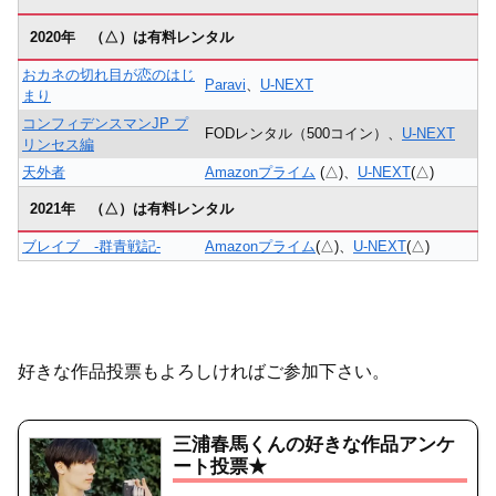
2020年 （△）は有料レンタル
おカネの切れ目が恋のはじ
Paravi
、
U-NEXT
まり
コンフィデンスマンJP プ
FODレンタル（500コイン）、
U-NEXT
リンセス編
天外者
Amazonプライム
(△)、
U-NEXT
(△)
2021年 （△）は有料レンタル
ブレイブ -群青戦記-
Amazonプライム
(△)、
U-NEXT
(△)
好きな作品投票もよろしければご参加下さい。
三浦春馬くんの好きな作品アンケ
ート投票★