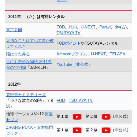
2011年 （△）は有料レンタル
FOD
、
Hulu
、
U-NEXT
、
Paravi
、
dtv
(△)、
東京公園
TSUTAYA TV
大切なことはすべて君が教
FOD
ポイント
やTSUTAYAレンタル
えてくれた
陽はまた昇る
Amazonプライム
、
U-NEXT
、
TELASA
世にも奇妙な物語 2011年
YouTube（非公式）
秋の特別編
「JANKEN」
2012年
東野圭吾ミステリーズ
「小さな故意の物語」（８
FOD
、
TSUTAYA TV
話）
地球ゴージャスVol12-
海盗
第１幕
第２幕
（非公式）
セブン
ZIPANG PUNK～五右衛門
第１幕
第２幕
（非公式）
ロックⅢ