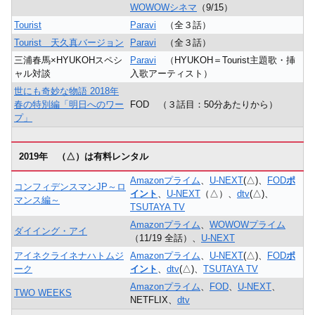
WOWOWシネマ
（9/15）
Tourist
Paravi
（全３話）
Tourist 天久真バージョン
Paravi
（全３話）
三浦春馬×HYUKOHスペシ
Paravi
（HYUKOH＝Tourist主題歌・挿
ャル対談
入歌アーティスト）
世にも奇妙な物語 2018年
春の特別編「明日へのワー
FOD （３話目：50分あたりから）
プ」
2019年 （△）は有料レンタル
Amazonプライム
、
U-NEXT
(△)、
FOD
ポ
コンフィデンスマンJP～ロ
イント
、
U-NEXT
（△）、
dtv
(△)、
マンス編～
TSUTAYA TV
Amazonプライム
、
WOWOWプライム
ダイイング・アイ
（11/19 全話）、
U-NEXT
アイネクライネナハトムジ
Amazonプライム
、
U-NEXT
(△)、
FOD
ポ
ーク
イント
、
dtv
(△)、
TSUTAYA TV
Amazonプライム
、
FOD
、
U-NEXT
、
TWO WEEKS
NETFLIX、
dtv