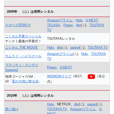
2009年 （△）は有料レンタル
Amazonプライム
、
Hulu
、
U-NEXT
、
クローズZERO II
TELASA
、
Paravi
、
dtv
(△)、
TSUTAYA
TV
ごくせん卒業スペシャル
TSUTAYAレンタル
ヤンクミ最後の卒業式！
ごくせん THE MOVIE
Hulu
、
dtv
(△)、
paravi
(△)、
TSUTAYA TV
Amazonプライム
(△)、
Hulu
、
TSUTAYA
サムライ・ハイスクール
TV
ブラッディ・マンデイ
Paravi
、
U-NEXT
Season2
WOWOWライブ
（9/17）
（非公
地球ゴージャスVol．
10「
星の大地に降る涙
」
式）
2010年 （△）は有料レンタル
Hulu
、NETFLIX、
dtv
(△)、
paravi
(△)、
君に届け
TSUTAYA TV
、
Amazonプライム
、
U-
NEXT