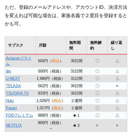
ただ、登録のメールアドレスや、アカウントID、決済方法
を変えれば可能な場合は、家族名義で２度目を登録すると
かも可。
無料期
無料解
繰り返
サブスク
月額
間
約
し
Amazonプライ
500円（
税込
）
30⽇間
〇
△
ム
dtv
500円（税抜）
31日間
〇
△
U-NEXT
1,990円（税抜）
31日間
〇
△
TELASA
562円（税抜）
30日間
〇
×
TSUTAYA TV
933円（税抜）
30日間
〇
△
Hulu
1,026円（
税込
）
２週間
〇
△
Paravi
1,017円（
税込
）
２週間
〇
△
FODプレミアム
888円（税抜）
★１
〇
△
800円（税抜）
NETFLIX
★２
×
×
～